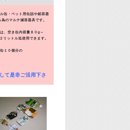
ール缶・ペット用缶詰や紙容器
為のマルチ減容器具です。
は、空き缶内容量８０g～
２リットル迄使用できます。
缶１０個分の
として是非ご活用下さ