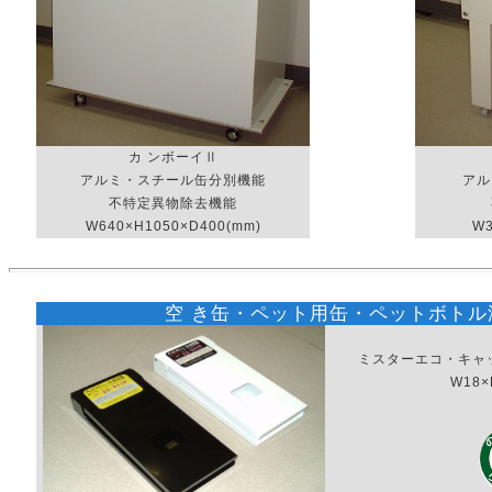
カ ンボーイⅡ
アルミ・スチール缶分別機能
アル
不特定異物除去機能
W640×H1050×D400(mm)
W3
空 き缶・ペット用缶・ペットボトル
ミスターエコ・キャ
W18×