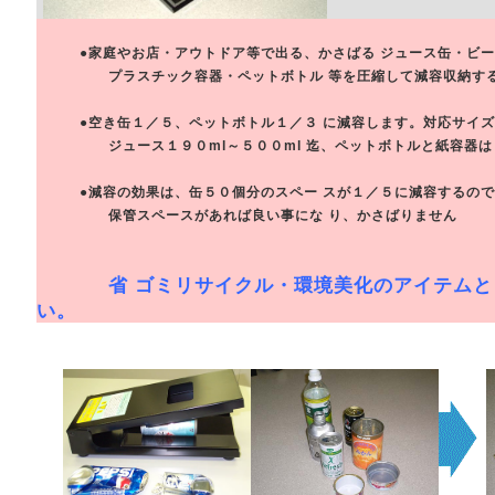
●家庭やお店・アウトドア等で出る、かさばる ジュース缶・ビ
プラスチック容器・ペットボトル 等を圧縮して減容収納する
●空き缶１／５、ペットボトル１／３ に減容します。対応サイズ
ジュース１９０ml～５００ml 迄、ペットボトルと紙容器は
●減容の効果は、缶５０個分のスペー スが１／５に減容するので
保管スペースがあれば良い事にな り、かさばりません
省 ゴミリサイクル・環境美化のアイテム
い。