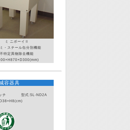
ミ ニボーイⅡ
ミ・スチール缶分別機能
不特定異物除去機能
00×H870×D300(mm)
減容器具
ッチ 型式:SL-ND2A
D38×H8(cm)